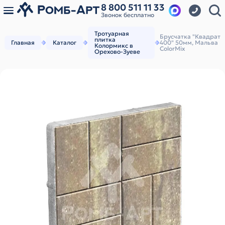
8 800 511 11 33
Звонок бесплатно
Тротуарная
Брусчатка "Квадрат
плитка
Главная
Каталог
400" 50мм, Мальва
Колормикс в
ColorMix
Орехово-Зуеве