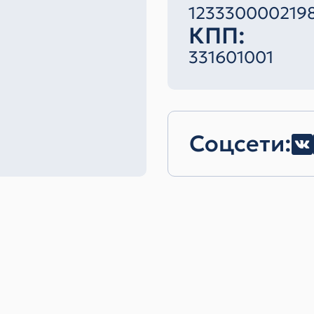
123330000219
КПП:
331601001
Соцсети: