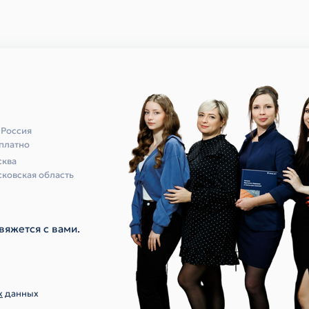
 Россия
платно
ква
ковская область
вяжется с вами.
х
данных