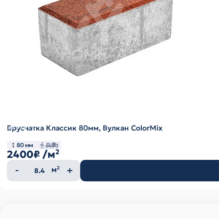
Брусчатка Классик 80мм, Вулкан ColorMix
80 мм
2400₽
/м²
Количество
м²
товара