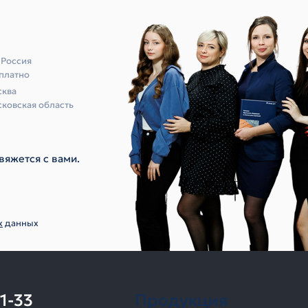
 Россия
платно
ква
ковская область
вяжется с вами.
х
данных
11-33
Продукция