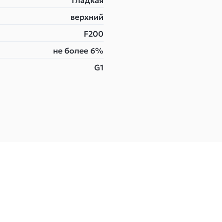
гладкая
верхний
F200
не более 6%
G1