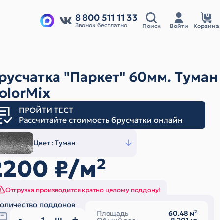
8 800 511 11 33
Звонок бесплатно
Поиск
Войти
Корзина
русчатка "Паркет" 60мм. Туман
olorMix
ПРОЙТИ ТЕСТ
Рассчитайте стоимость брусчатки онлайн
Цвет :
Туман
2200
₽/м
2
Отгрузка производится кратно целому поддону!
оличество поддонов
Площадь
60.48
м
2
ш.