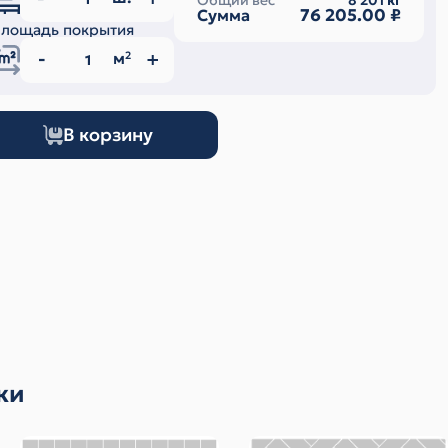
Общий вес
8 201
кг
76 205.00
₽
Сумма
лощадь покрытия
м
2
В корзину
ки