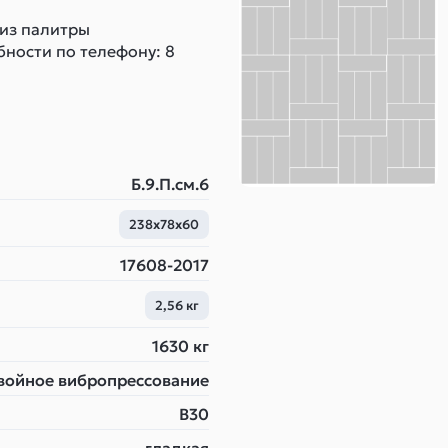
 из палитры
бности по телефону: 8
Б.9.П.см.6
238х78х60
17608-2017
2,56 кг
1630 кг
войное вибропрессование
B30