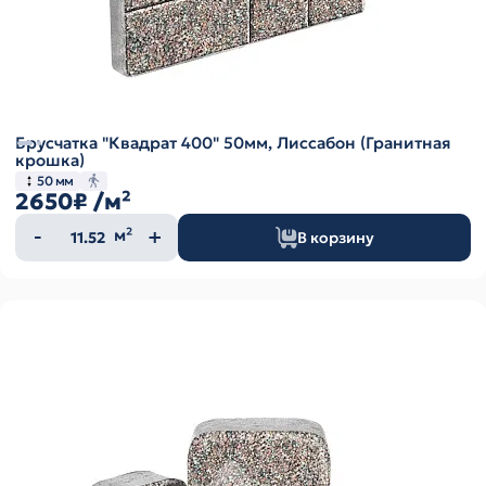
Брусчатка "Квадрат 400" 50мм, Лиссабон (Гранитная
крошка)
50 мм
2650₽
/м²
Количество
м²
В корзину
товара