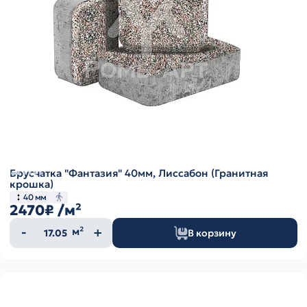
Брусчатка "Фантазия" 40мм, Лиссабон (Гранитная
крошка)
40 мм
2470₽
/м²
Количество
м²
В корзину
товара