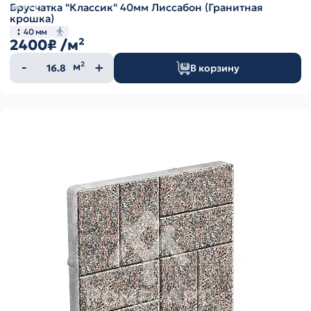
Брусчатка "Классик" 40мм Лиссабон (Гранитная
крошка)
40 мм
2400₽
/м²
Количество
м²
В корзину
товара