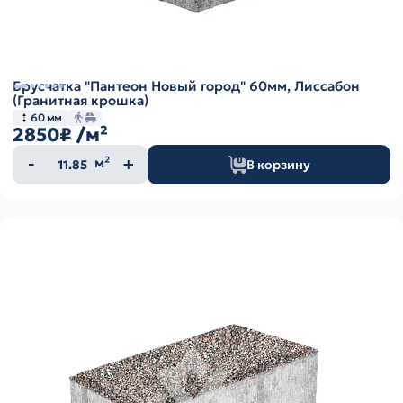
Брусчатка "Пантеон Новый город" 60мм, Лиссабон
(Гранитная крошка)
60 мм
2850₽
/м²
Количество
м²
В корзину
товара