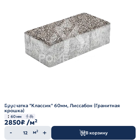
Брусчатка "Классик" 60мм, Лиссабон (Гранитная
крошка)
60 мм
2850₽
/м²
Количество
м²
В корзину
товара