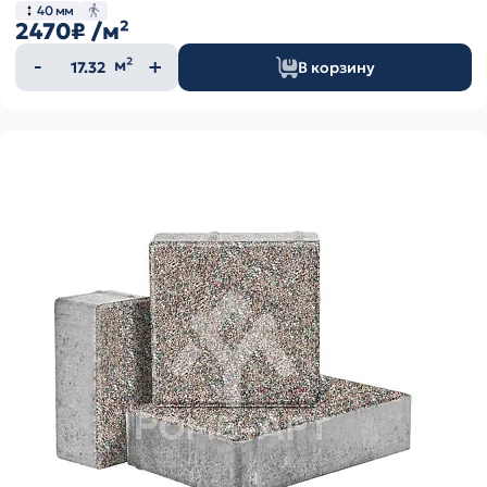
40 мм
2470₽
/м²
Количество
м²
В корзину
товара