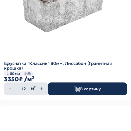
Брусчатка "Классик" 80мм, Лиссабон (Гранитная
крошка)
80 мм
3350₽
/м²
Количество
м²
В корзину
товара