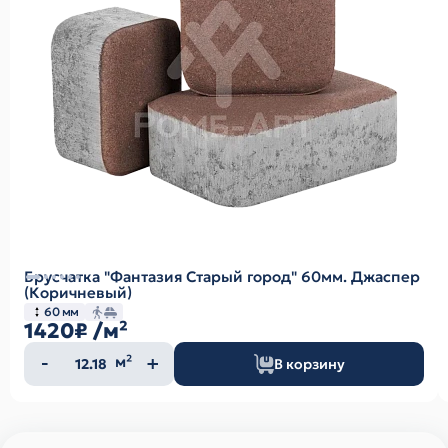
Брусчатка "Фантазия Старый город" 60мм. Джаспер
(Коричневый)
60 мм
1420₽
/м²
Количество
м²
В корзину
товара