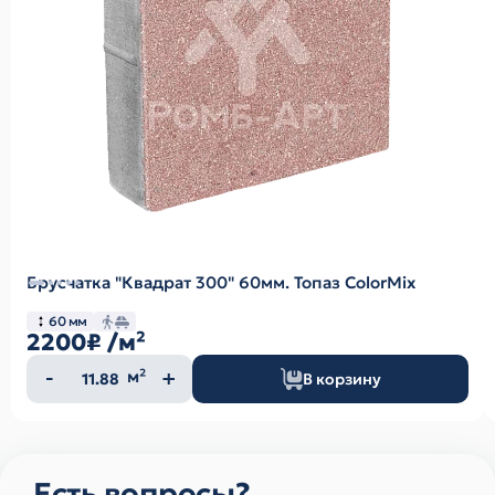
Брусчатка "Квадрат 300" 60мм. Топаз ColorMix
60 мм
2200₽
/м²
Количество
м²
В корзину
товара
Есть вопросы?