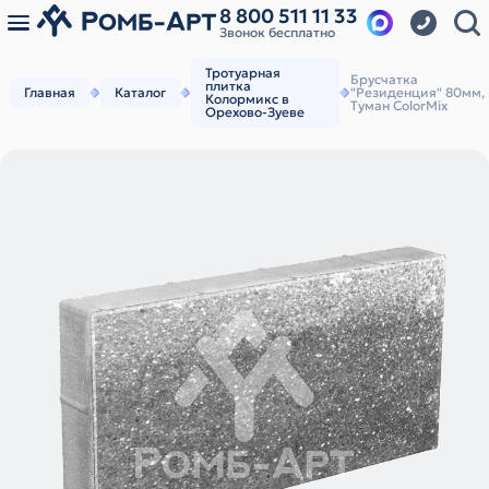
8 800 511 11 33
Звонок бесплатно
Тротуарная
Брусчатка
плитка
Главная
Каталог
"Резиденция" 80мм,
Колормикс в
Туман ColorMix
Орехово-Зуеве