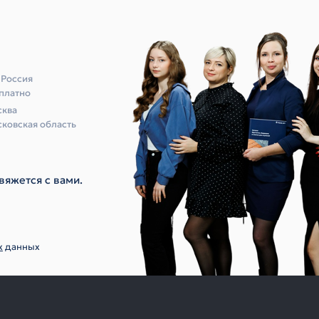
 Россия
платно
ква
ковская область
вяжется с вами.
х
данных