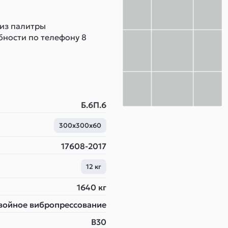
 из палитры
бности по телефону 8
Б.6П.6
300х300х60
17608-2017
12 кг
1640 кг
войное вибропрессование
B30