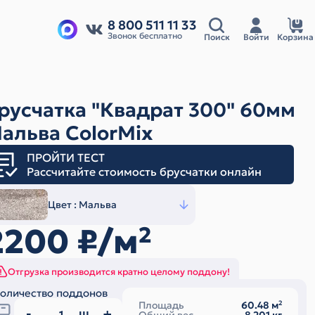
8 800 511 11 33
Звонок бесплатно
Поиск
Войти
Корзина
русчатка "Квадрат 300" 60мм
альва ColorMix
ПРОЙТИ ТЕСТ
Рассчитайте стоимость брусчатки онлайн
Цвет :
Мальва
2200
₽/м
2
Отгрузка производится кратно целому поддону!
оличество поддонов
Площадь
60.48
м
2
ш.