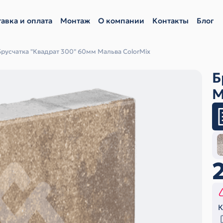
авка и оплата
Монтаж
О компании
Контакты
Блог
Брусчатка "Квадрат 300" 60мм Мальва ColorMix
Б
М
К