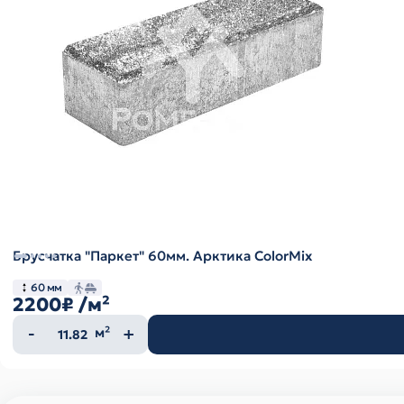
Брусчатка "Паркет" 60мм. Арктика ColorMix
60 мм
2200₽
/м²
Количество
м²
товара