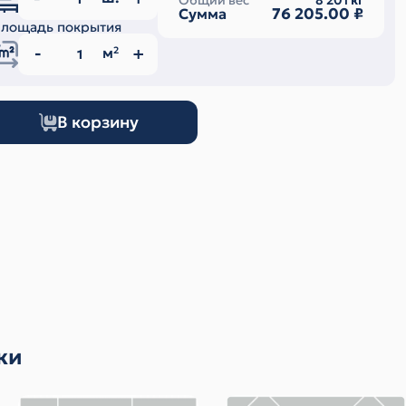
Общий вес
8 201
кг
76 205.00
₽
Сумма
лощадь покрытия
м
2
В корзину
ки