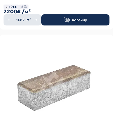
60 мм
2200₽
/м²
Количество
м²
В корзину
товара