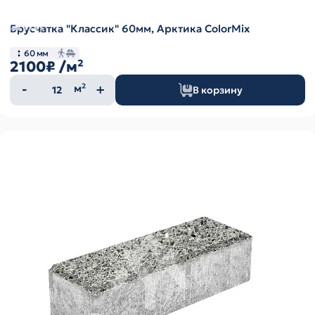
Брусчатка "Классик" 60мм, Арктика ColorMix
60 мм
2100₽
/м²
Количество
м²
В корзину
товара