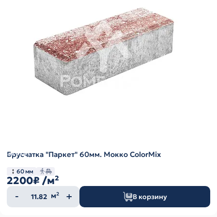
Брусчатка "Паркет" 60мм. Мокко ColorMix
60 мм
2200₽
/м²
Количество
м²
В корзину
товара