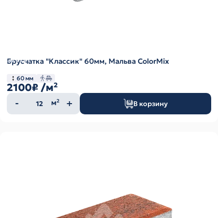
Брусчатка "Классик" 60мм, Мальва ColorMix
60 мм
2100₽
/м²
Количество
м²
В корзину
товара