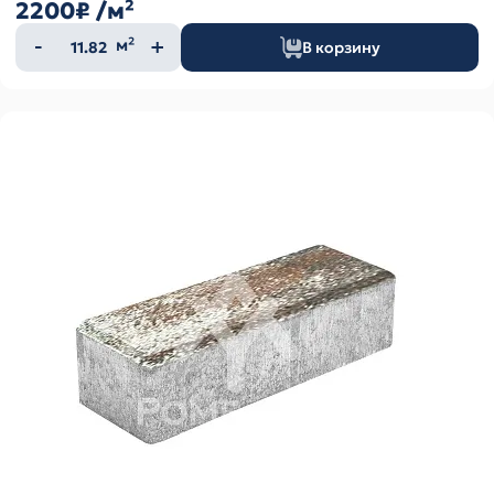
2200₽
/м²
Количество
м²
В корзину
товара