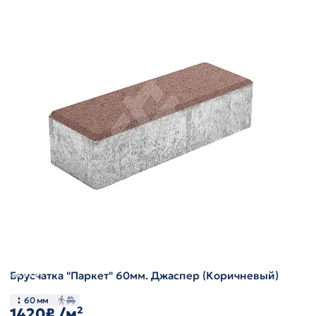
Брусчатка "Паркет" 60мм. Джаспер (Коричневый)
60 мм
1420₽
/м²