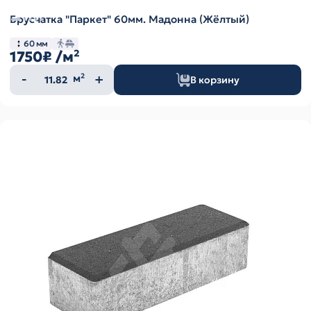
Брусчатка "Паркет" 60мм. Мадонна (Жёлтый)
60 мм
1750₽
/м²
Количество
м²
В корзину
товара