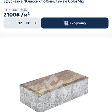
Брусчатка "Классик" 60мм, Туман ColorMix
60 мм
2100₽
/м²
Количество
м²
В корзину
товара