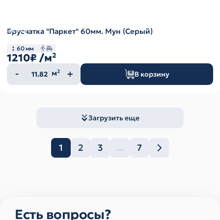
Брусчатка "Паркет" 60мм. Мун (Серый)
60 мм
1210₽
/м²
Количество
м²
В корзину
товара
Загрузить еще
1
2
3
...
7
Есть вопросы?