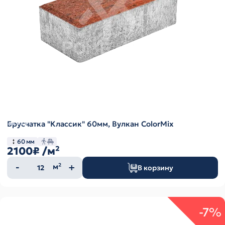
Брусчатка "Классик" 60мм, Вулкан ColorMix
60 мм
2100₽
/м²
Количество
м²
В корзину
товара
-7%