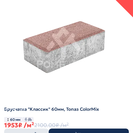
Брусчатка "Классик" 60мм, Топаз ColorMix
60 мм
1953₽
/м²
2100.00₽
/м²