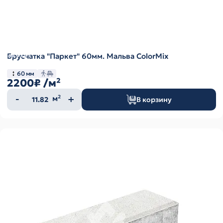
Брусчатка "Паркет" 60мм. Мальва ColorMix
60 мм
2200₽
/м²
Количество
м²
В корзину
товара