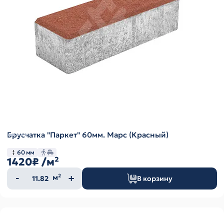
Брусчатка "Паркет" 60мм. Марс (Красный)
60 мм
1420₽
/м²
Количество
м²
В корзину
товара