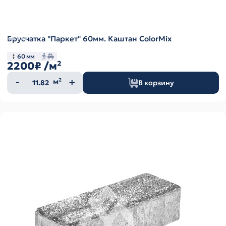
Брусчатка "Паркет" 60мм. Каштан ColorMix
60 мм
2200₽
/м²
Количество
м²
В корзину
товара