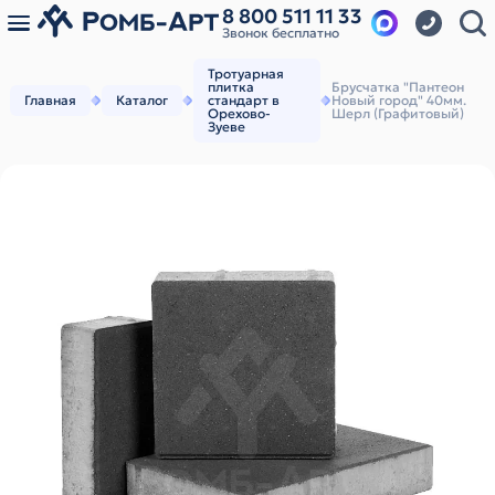
8 800 511 11 33
Звонок бесплатно
Тротуарная
плитка
Брусчатка "Пантеон
Главная
Каталог
стандарт в
Новый город" 40мм.
Орехово-
Шерл (Графитовый)
Зуеве