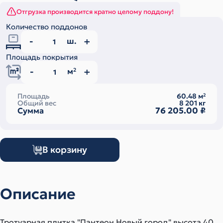
Отгрузка производится кратно целому поддону!
Количество поддонов
ш.
Площадь покрытия
м
2
Площадь
60.48
м
2
Общий вес
8 201
кг
76 205.00
₽
Сумма
В корзину
Описание
Тротуарная плитка "Пантеон Новый город" высота 40