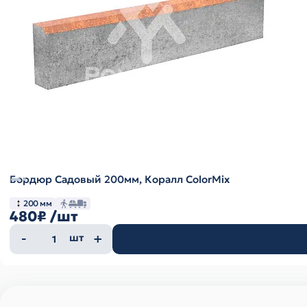
Бордюр Садовый 200мм, Коралл ColorMix
200 мм
480₽
/шт
Количество
шт
товара