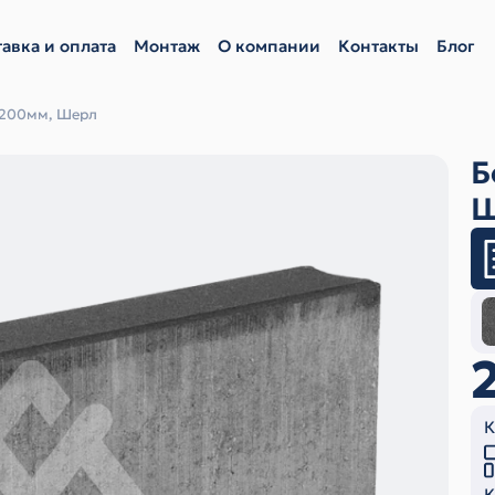
авка и оплата
Монтаж
О компании
Контакты
Блог
200мм, Шерл
Б
Ш
К
К