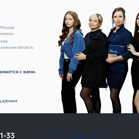
 Россия
платно
ква
ковская область
вяжется с вами.
х
данных
11-33
Продукция