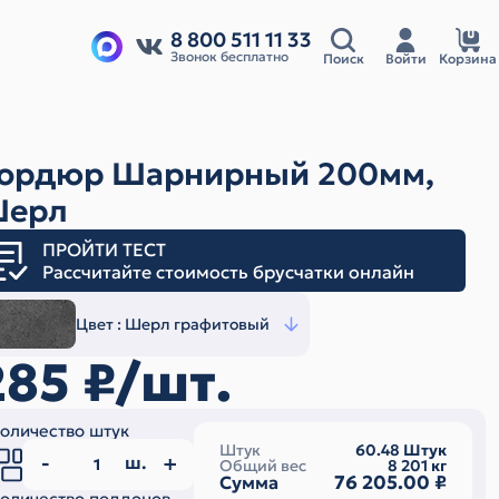
8 800 511 11 33
Звонок бесплатно
Поиск
Войти
Корзина
ордюр Шарнирный 200мм,
ерл
ПРОЙТИ ТЕСТ
Рассчитайте стоимость брусчатки онлайн
Цвет :
Шерл графитовый
285
₽/шт.
оличество штук
Штук
60.48
Штук
ш.
Общий вес
8 201
кг
76 205.00
₽
Сумма
оличество поддонов