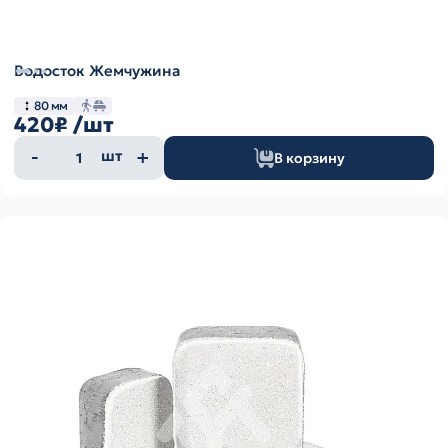
Водосток Жемчужина
80 мм
420₽
/шт
Количество
шт
В корзину
товара