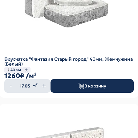
Брусчатка "Фантазия Старый город" 40мм, Жемчужина
(Белый)
40 мм
1260₽
/м²
Количество
м²
В корзину
товара