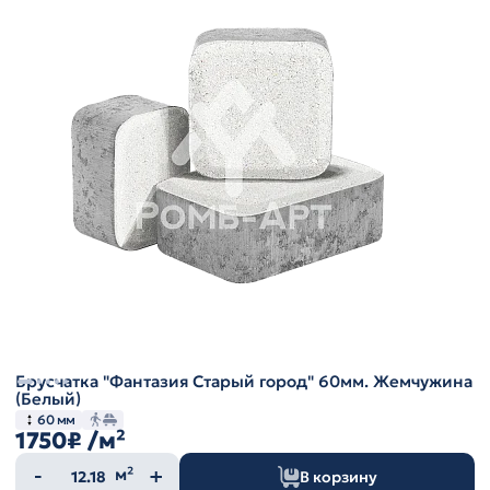
Брусчатка "Фантазия Старый город" 60мм. Жемчужина
(Белый)
60 мм
1750₽
/м²
Количество
м²
В корзину
товара