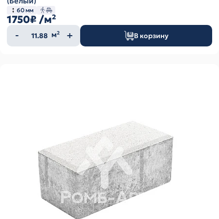
(Белый)
60 мм
1750₽
/м²
Количество
м²
В корзину
товара