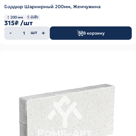
Бордюр Шарнирный 200мм, Жемчужина
200 мм
315₽
/шт
Количество
шт
В корзину
товара