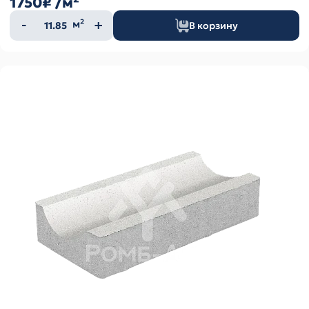
1750₽
/м²
Количество
м²
В корзину
товара