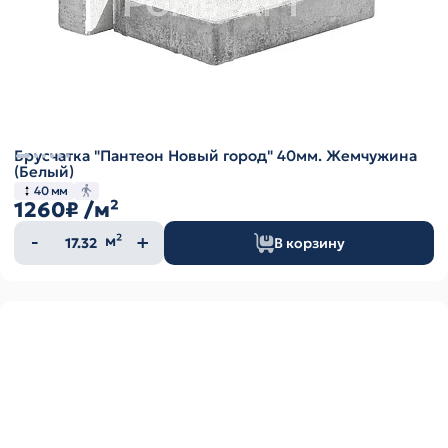
Брусчатка "Пантеон Новый город" 40мм. Жемчужина
(Белый)
40 мм
1260₽
/м²
Количество
м²
В корзину
товара