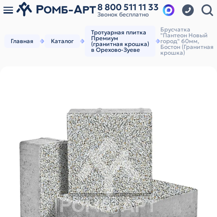
8 800 511 11 33
Звонок бесплатно
Брусчатка
Тротуарная плитка
"Пантеон Новый
Премиум
Главная
Каталог
город" 60мм,
(гранитная крошка)
Бостон (Гранитная
в Орехово-Зуеве
крошка)