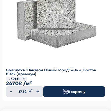
Брусчатка "Пантеон Новый город" 40мм, Бостон
Black (премиум)
40 мм
2470₽
/м²
Количество
м²
В корзину
товара