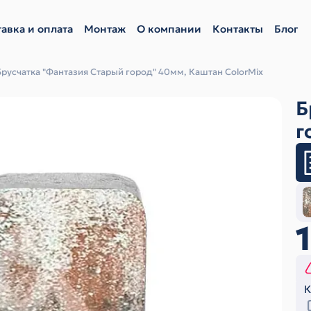
авка и оплата
Монтаж
О компании
Контакты
Блог
Брусчатка "Фантазия Старый город" 40мм, Каштан ColorMix
Б
г
К