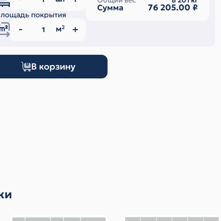
Общий вес
8 201
кг
76 205.00
₽
Сумма
лощадь покрытия
м
2
В корзину
ки