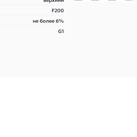
верхний
F200
не более 6%
G1