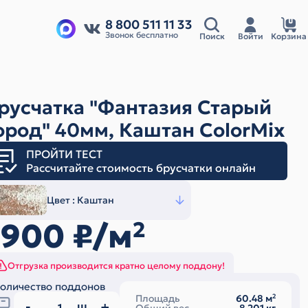
8 800 511 11 33
Звонок бесплатно
Поиск
Войти
Корзина
русчатка "Фантазия Старый
ород" 40мм, Каштан ColorMix
ПРОЙТИ ТЕСТ
Рассчитайте стоимость брусчатки онлайн
Цвет :
Каштан
1900
₽/м
2
Отгрузка производится кратно целому поддону!
оличество поддонов
Площадь
60.48
м
2
ш.