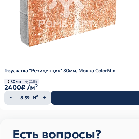
Брусчатка "Резиденция" 80мм, Мокко ColorMix
80 мм
2400₽
/м²
Количество
м²
товара
Есть вопросы?