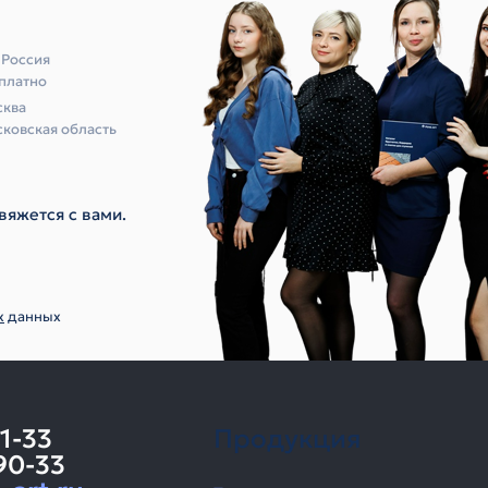
 Россия
платно
ква
ковская область
вяжется с вами.
х
данных
11-33
Продукция
90-33