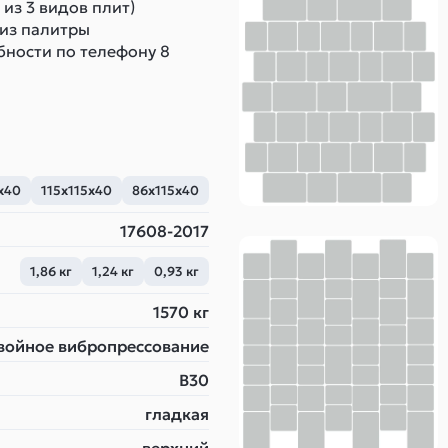
из 3 видов плит)
 из палитры
бности по телефону 8
х40
115х115х40
86х115х40
17608-2017
1,86 кг
1,24 кг
0,93 кг
1570 кг
войное вибропрессование
B30
гладкая