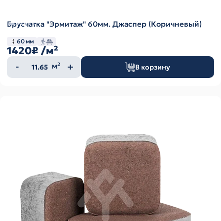
Брусчатка "Эрмитаж" 60мм. Джаспер (Коричневый)
60 мм
1420₽
/м²
Количество
м²
В корзину
товара