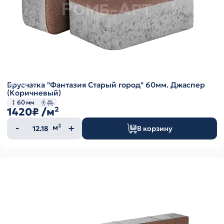
Брусчатка "Фантазия Старый город" 60мм. Джаспер
(Коричневый)
60 мм
1420₽
/м²
Количество
м²
В корзину
товара