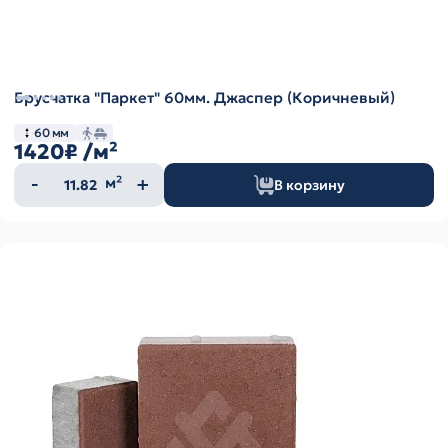
Брусчатка "Паркет" 60мм. Джаспер (Коричневый)
60 мм
1420₽
/м²
Количество
м²
В корзину
товара