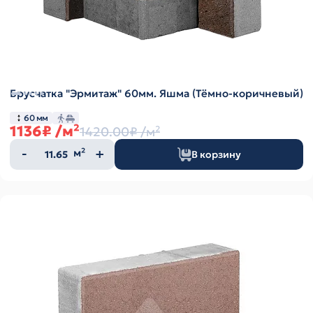
Брусчатка "Эрмитаж" 60мм. Яшма (Тёмно-коричневый)
60 мм
1136₽
/м²
1420.00₽
/м²
Количество
м²
В корзину
товара