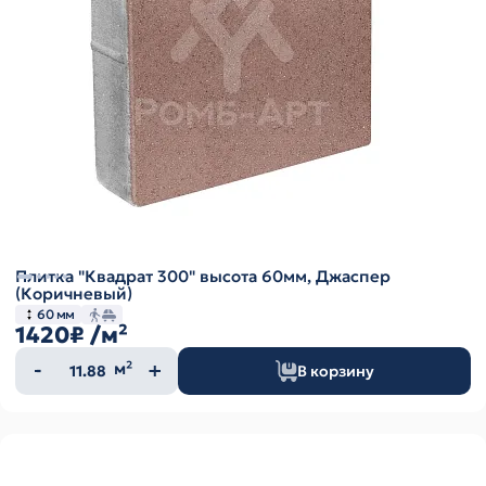
Плитка "Квадрат 300" высота 60мм, Джаспер
(Коричневый)
60 мм
1420₽
/м²
Количество
м²
В корзину
товара