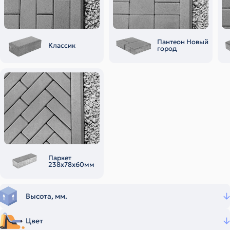
Пантеон Новый
Классик
город
Паркет
238х78х60мм
Высота, мм.
Цвет