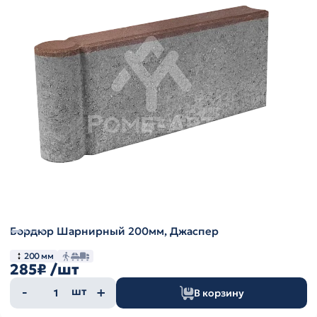
Бордюр Шарнирный 200мм, Джаспер
200 мм
285₽
/шт
Количество
шт
В корзину
товара