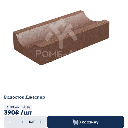
Водосток Джаспер
80 мм
390₽
/шт
Количество
шт
В корзину
товара