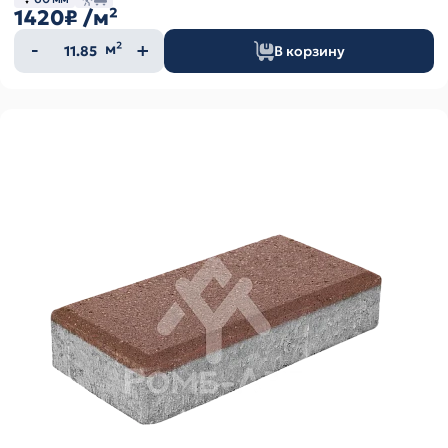
1420₽
/м²
Количество
м²
В корзину
товара