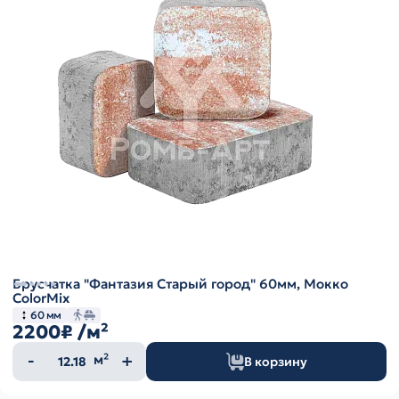
Брусчатка "Фантазия Старый город" 60мм, Мокко
ColorMix
60 мм
2200₽
/м²
Количество
м²
В корзину
товара