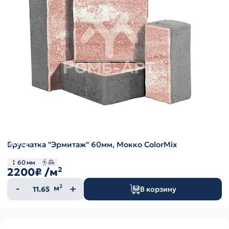
Брусчатка "Эрмитаж" 60мм, Мокко ColorMix
60 мм
2200₽
/м²
Количество
м²
В корзину
товара