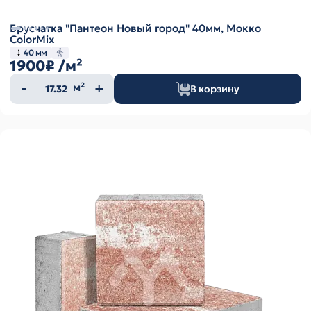
Брусчатка "Пантеон Новый город" 40мм, Мокко
ColorMix
40 мм
1900₽
/м²
Количество
м²
В корзину
товара