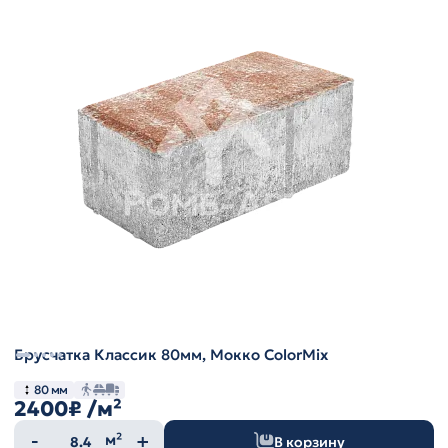
Брусчатка Классик 80мм, Мокко ColorMix
80 мм
2400₽
/м²
Количество
м²
В корзину