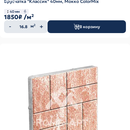
Брусчатка "Классик" 40мм, Мокко ColorMix
40 мм
1850₽
/м²
Количество
м²
В корзину
товара