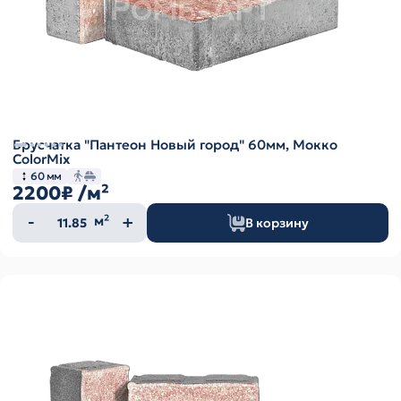
Брусчатка "Пантеон Новый город" 60мм, Мокко
ColorMix
60 мм
2200₽
/м²
Количество
м²
В корзину
товара