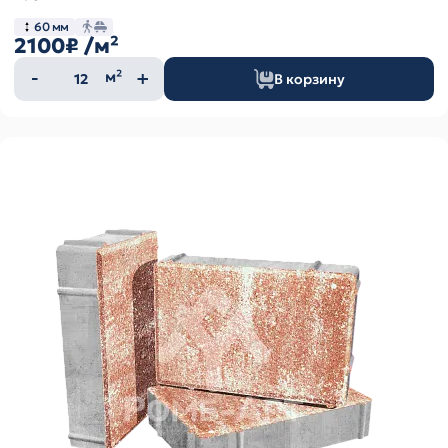
60 мм
2100₽
/м²
Количество
м²
В корзину
товара