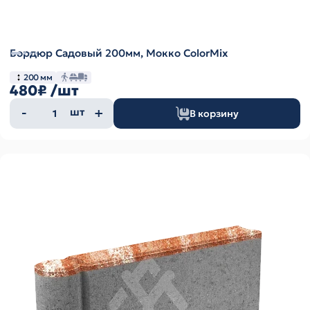
Бордюр Садовый 200мм, Мокко ColorMix
200 мм
480₽
/шт
Количество
шт
В корзину
товара