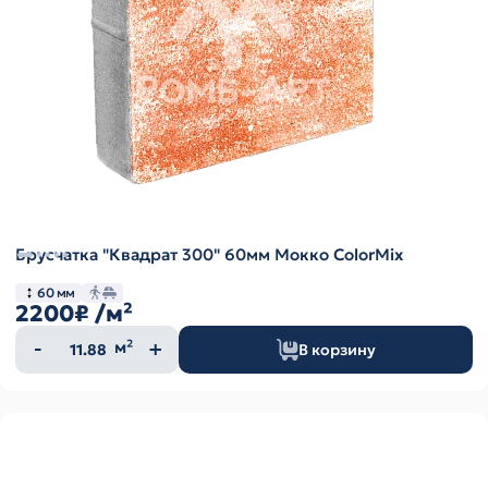
Брусчатка "Квадрат 300" 60мм Мокко ColorMix
60 мм
2200₽
/м²
Количество
м²
В корзину
товара