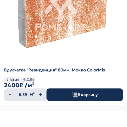
Брусчатка "Резиденция" 80мм, Мокко ColorMix
80 мм
2400₽
/м²
Количество
м²
В корзину
товара