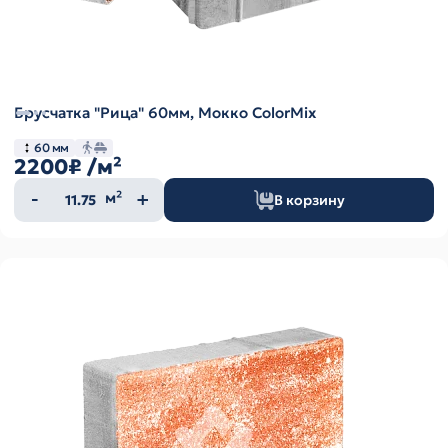
Брусчатка "Рица" 60мм, Мокко ColorMix
60 мм
2200₽
/м²
Количество
м²
В корзину
товара