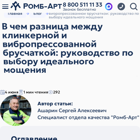
8 800 511 11 33
Звонок бесплатно
В чем разница между клинкерной и
Главная
Блог
вибропрессованной брусчаткой: руководство по
выбору идеального мощения
В чем разница между
клинкерной и
вибропрессованной
брусчаткой: руководство по
выбору идеального
мощения
4 июня
1 мин чтения
292
Автор статьи:
Ашарин Сергей Алексеевич
Cпециалист отдела качества "Ромб-Арт"
Оглавление