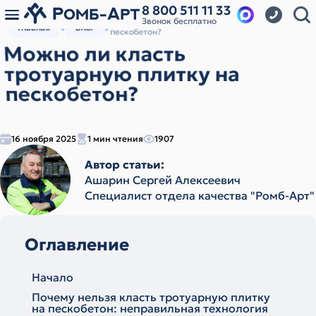
8 800 511 11 33
Звонок бесплатно
Можно ли класть тротуарную плитку на
Главная
Блог
пескобетон?
Можно ли класть
тротуарную плитку на
пескобетон?
16 ноября 2025
1 мин чтения
1907
Автор статьи:
Ашарин Сергей Алексеевич
Cпециалист отдела качества "Ромб-Арт"
Оглавление
Начало
Почему нельзя класть тротуарную плитку
на пескобетон: неправильная технология